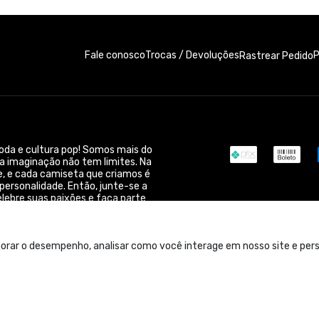
Fale conosco
Trocas / Devoluções
P
Rastrear Pedido
moda e cultura pop! Somos mais do
a imaginação não tem limites. Na
, e cada camiseta que criamos é
ersonalidade. Então, junte-se a
elebre suas paixões e faça parte
orar o desempenho, analisar como você interage em nosso site e perso