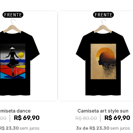
miseta dance
Camiseta art style sun
R$ 69,90
R$ 69,90
,00
R$ 80,00
R$ 23,30
sem juros
3x de R$ 23,30
sem juros