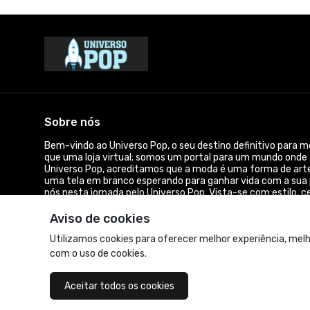
Sobre nós
Bem-vindo ao Universo Pop, o seu destino definitivo para 
que uma loja virtual; somos um portal para um mundo onde 
Universo Pop, acreditamos que a moda é uma forma de arte
uma tela em branco esperando para ganhar vida com a sua p
nós nesta jornada pelo Universo Pop. Vista-se com estilo, c
dessa comunidade vibrante que é apaixonada pelo que faz.
Aviso de cookies
© Dados do vendedor: CPF 194.986.218-61
Utilizamos cookies para oferecer melhor experiência, melh
com o uso de cookies.
Acompanhe-nos:
Aceitar todos os cookies