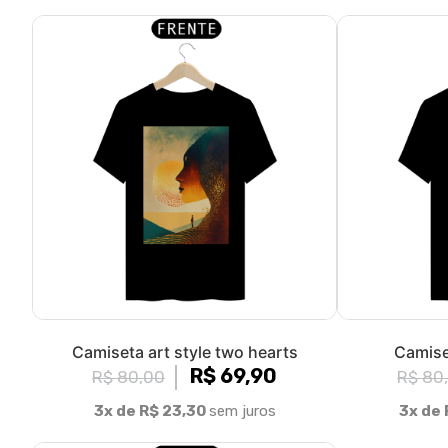
Camiseta art style two hearts
Camiset
R$ 69,90
R$ 80,00
R$ 80
3x de R$ 23,30
sem juros
3x de 