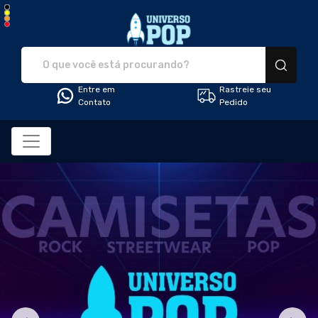
Universo Pop - Camiset
Entre em
Rastreie seu
Contato
Pedido