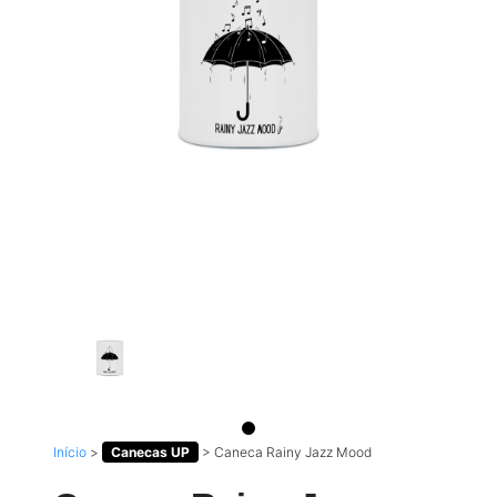
Início
>
Canecas UP
>
Caneca Rainy Jazz Mood