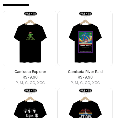
Camiseta Explorer
Camiseta River Raid
R$79,90
R$79,90
P, M, G, GG, XGG
P, M, G, GG, XGG