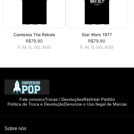
Camiseta The Rebels
Star Wars 1977
R$79,90
R$79,90
P, M, G, GG, XGG
P, M, G, GG, XGG
Rastrear Pedido
Fale conosco
Trocas / Devoluções
Política de Troca e Devolução
Denuncie o Uso Ilegal de Marcas
Sobre nós