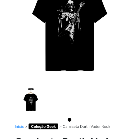
Início
>
Coleção Geek
>
Camiseta Darth Vader Rock