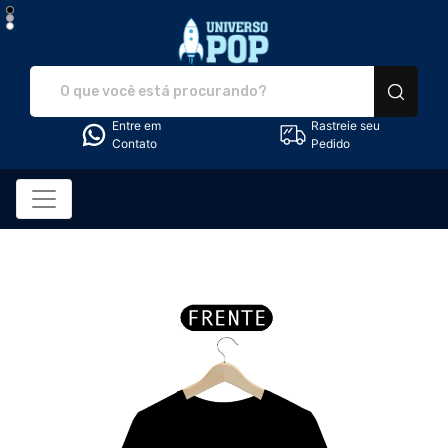
Universo Pop - Camise
Entre em
Rastreie seu
Contato
Pedido